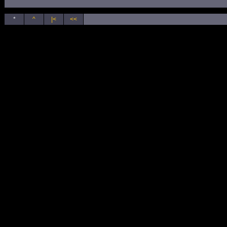
*
^
|<
<<