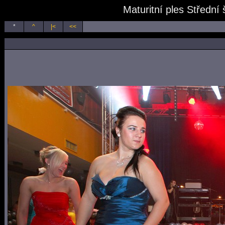
Maturitní ples Střední
*
^
|<
<<