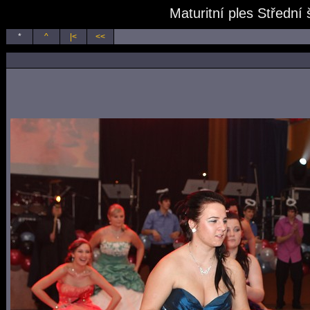
Maturitní ples Střední
*
^
|<
<<