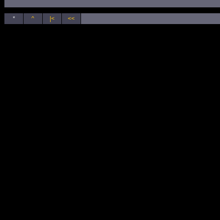
*
^
|<
<<