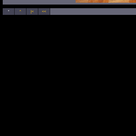
*
^
|<
<<