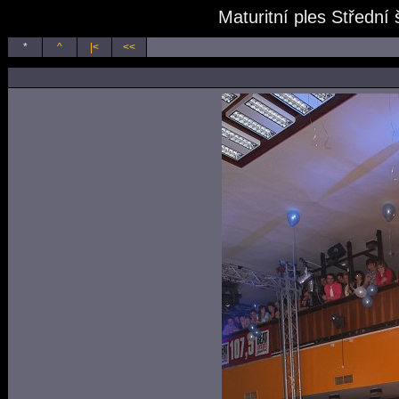
Maturitní ples Střední
*
^
|<
<<