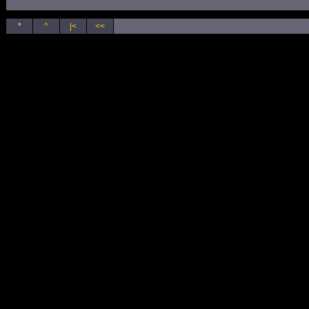
*
^
|<
<<