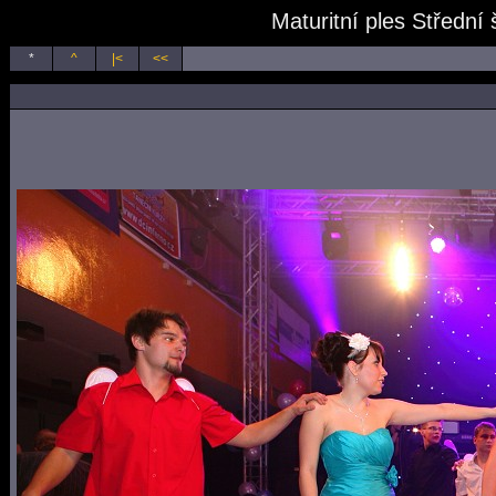
Maturitní ples Střední
*
^
|<
<<