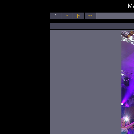
Ma
*
^
|<
<<