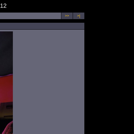
012
>>
>|