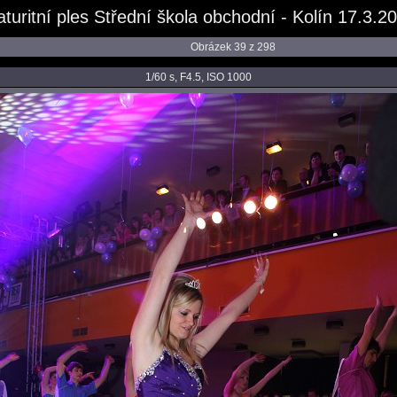
turitní ples Střední škola obchodní - Kolín 17.3.2
Obrázek 39 z 298
1/60 s, F4.5, ISO 1000