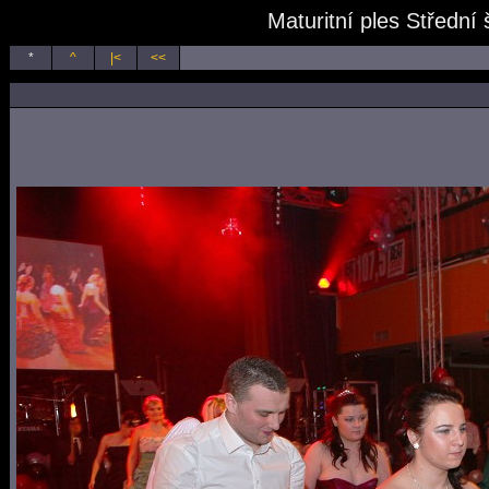
Maturitní ples Střední
*
^
|<
<<