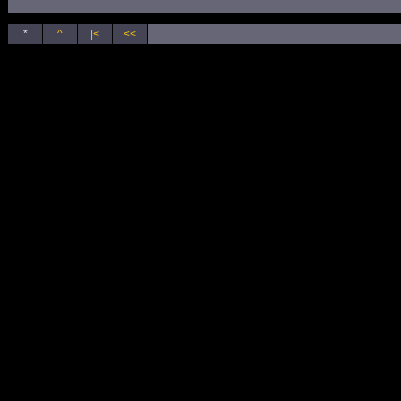
*
^
|<
<<