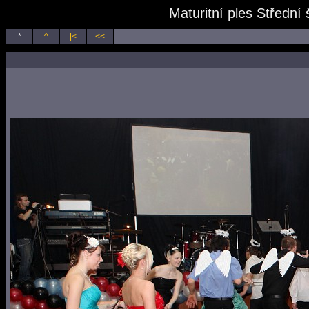
Maturitní ples Střední
*
^
|<
<<