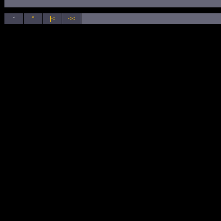
*
^
|<
<<